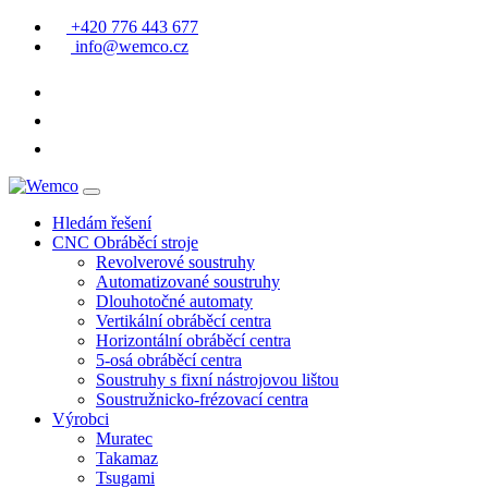
+420 776 443 677
info@wemco.cz
Hledám řešení
CNC Obráběcí stroje
Revolverové soustruhy
Automatizované soustruhy
Dlouhotočné automaty
Vertikální obráběcí centra
Horizontální obráběcí centra
5-osá obráběcí centra
Soustruhy s fixní nástrojovou lištou
Soustružnicko-frézovací centra
Výrobci
Muratec
Takamaz
Tsugami