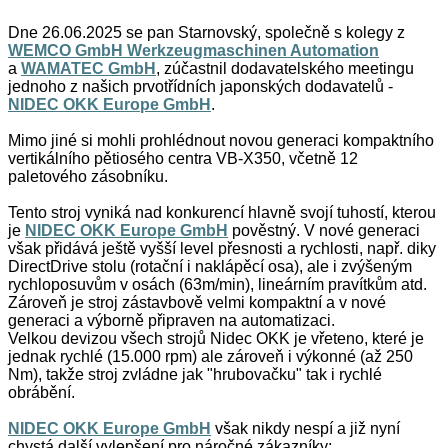
Dne 26.06.2025 se pan Starnovský, společně s kolegy z
WEMCO GmbH Werkzeugmaschinen Automation
a
WAMATEC GmbH
, zúčastnil dodavatelského meetingu
jednoho z našich prvotřídních japonských dodavatelů -
NIDEC OKK Europe GmbH
.
Mimo jiné si mohli prohlédnout novou generaci kompaktního
vertikálního pětiosého centra VB-X350, včetně 12
paletového zásobníku.
Tento stroj vyniká nad konkurencí hlavně svojí tuhostí, kterou
je
NIDEC OKK Europe GmbH
pověstný. V nové generaci
však přidává ještě vyšší level přesnosti a rychlosti, např. diky
DirectDrive stolu (rotační i naklápěcí osa), ale i zvýšeným
rychloposuvům v osách (63m/min), lineárním pravítkům atd.
Zároveň je stroj zástavbově velmi kompaktní a v nové
generaci a výborně připraven na automatizaci.
Velkou devizou všech strojů Nidec OKK je vřeteno, které je
jednak rychlé (15.000 rpm) ale zároveň i výkonné (až 250
Nm), takže stroj zvládne jak "hrubovačku" tak i rychlé
obrábění.
NIDEC OKK Europe GmbH
však nikdy nespí a již nyní
chystá další vylepšení pro náročné zákazníky: