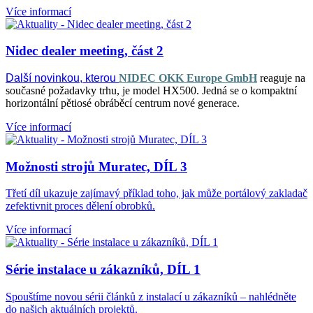
Více informací
Nidec dealer meeting, část 2
Další novinkou, kterou
NIDEC OKK Europe GmbH
reaguje na
současné požadavky trhu, je model HX500. Jedná se o kompaktní
horizontální pětiosé obráběcí centrum nové generace.
Více informací
Možnosti strojů Muratec, DÍL 3
Třetí díl ukazuje zajímavý příklad toho, jak může portálový zakladač
zefektivnit proces dělení obrobků.
Více informací
Série instalace u zákazníků, DÍL 1
Spouštíme novou sérii článků z instalací u zákazníků – nahlédněte
do našich aktuálních projektů.