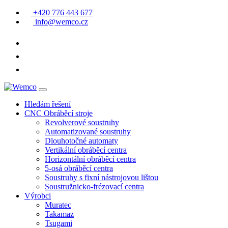
+420 776 443 677
info@wemco.cz
Hledám řešení
CNC Obráběcí stroje
Revolverové soustruhy
Automatizované soustruhy
Dlouhotočné automaty
Vertikální obráběcí centra
Horizontální obráběcí centra
5-osá obráběcí centra
Soustruhy s fixní nástrojovou lištou
Soustružnicko-frézovací centra
Výrobci
Muratec
Takamaz
Tsugami